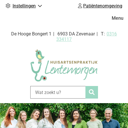
Instellingen
Patiëntenomgeving
Hoofdm
Menu
Tel:
De Hooge Bongert
1
6903 DA
Zevenaar
0316
334117
Zoeken