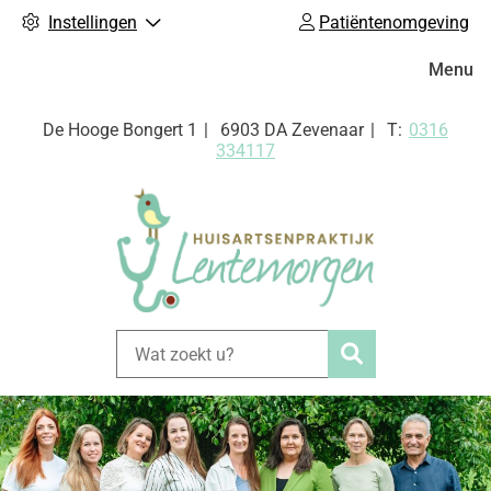
Instellingen
Patiëntenomgeving
Hoofdm
Menu
Tel:
De Hooge Bongert
1
6903 DA
Zevenaar
0316
334117
Zoeken