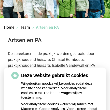
Home
Team
Artsen en PA
Artsen en PA
De spreekuren in de praktijk worden gedraaid door
praktijkhoudend huisarts Christel Rombouts,
praktijkhoudend huisarts Isabelle Vandewall en PA
Suzanne Wieser.
Deze website gebruikt cookies
Op maandag, dinsdag en woensdag werkt Isabelle
Wij gebruiken noodzakelijke cookies zodat deze
Vandewall. Op woensdag, donderdag en vrijdag werkt
website goed kan werken. Voor analytische
Christel Rombouts. Onze vaste PA (Physician
cookies en externe inhoud vragen wij uw
toestemming.
assistant) en tevens praktijkmanager Suzanne Wieser
Voor analytische cookies werken wij samen met
is er op maandag, woensdag en donderdag. De PA is
Matomo en Google Analytics. Voor externe inhoud