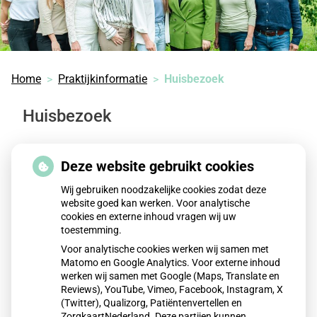
Home
Praktijkinformatie
Huisbezoek
Huisbezoek
In de praktijk zijn de mogelijkheden voor onderzoek en
Deze website gebruikt cookies
behandeling beter. Daarom vragen wij u zoveel
mogelijk naar de praktijk te komen.
Wij gebruiken noodzakelijke cookies zodat deze
website goed kan werken. Voor analytische
Wanneer het om medische redenen niet mogelijk is om
cookies en externe inhoud vragen wij uw
toestemming.
zelf naar de praktijk te komen, dan kan de
Voor analytische cookies werken wij samen met
huisarts/assistente of praktijkondersteuner u ook
Matomo en Google Analytics. Voor externe inhoud
thuis bezoeken. Bijvoorbeeld omdat u te ziek,
werken wij samen met Google (Maps, Translate en
gehandicapt of tijdelijk slecht ter been bent. De
Reviews), YouTube, Vimeo, Facebook, Instagram, X
assistente beoordeelt, eventueel samen met de
(Twitter), Qualizorg, Patiëntenvertellen en
ZorgkaartNederland. Deze partijen kunnen