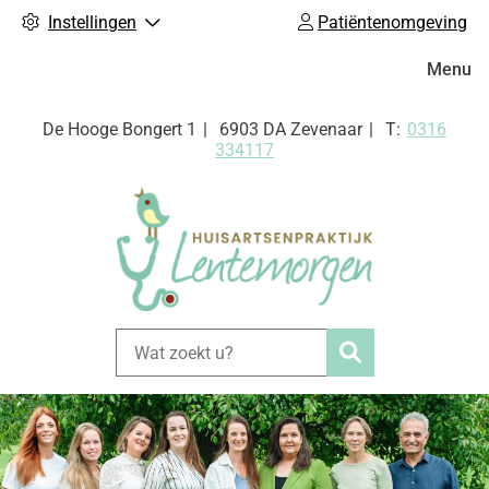
Instellingen
Patiëntenomgeving
Hoofdm
Menu
Tel:
De Hooge Bongert
1
6903 DA
Zevenaar
0316
334117
Zoeken